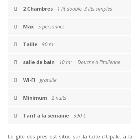
2 Chambres
1 lit double, 3 lits simples
Max
5 personnes
Taille
90 m²
salle de bain
10 m² + Douche à l'italienne
Wi-Fi
gratuite
Minimum
2 nuits
Tarif à la semaine
390 €
Le gîte des prés est situé sur la Côte d'Opale, à la